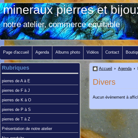
mineraux pierres et bij
notre atelier, commerce equitable
Page d'accueil
Agenda
Albums photo
Vidéos
Contact
Boutiq
Rubriques
Accueil
Agenda
Divers
pierres de A à E
pierres de F à J
Aucun évènement à affic
pierres de K à O
pierres de P à S
pierres de T à Z
Présentation de notre atelier