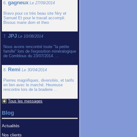
gagneux
6.
Le 27/09/2014
Bravo pour ce très beau site Niry et
Samuel Et pour le travail accompli.
Bisous marie dom et theo
JPJ
7.
Le 10/08/2014
Nous avons rencontré toute "la petite
famille" lors de l'exposition minéralogique
de Combloux du 23/07/2014. ...
Remi
8.
Le 30/04/2014
Pierres magnifiques, diversités, et tarifs
en lien avec le marché. Heureuse
rencontre lors de la braderie ...
Tous les messages
Blog
Actualités
Nos clients