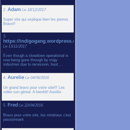
Adam
2.
Le 18/12/2017
Super site qui explique bien les pierres.
Bravo!!
3.
https://indigogang.wordpress.com
Le 13/11/2017
Even though a slowdown operational is
now being gone through by majy
industries due to recession, buut ...
Aurelie
4.
Le 04/06/2016
Un grand bravo pour votre site!!! Les
vidéo son génial. A bientôt! Aurélie.
Fred
5.
Le 22/04/2016
Bravo pour votre site, les minéraux c'est
passionnant.