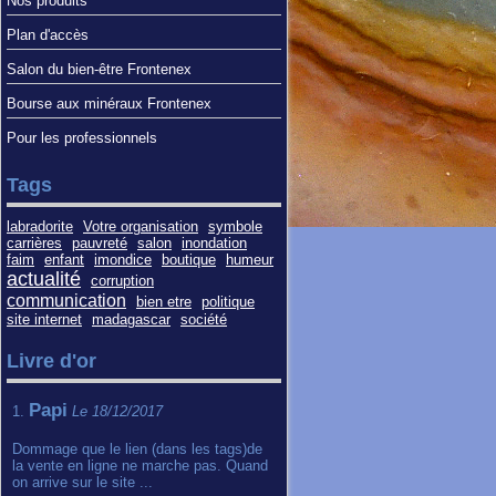
Nos produits
Plan d'accès
Salon du bien-être Frontenex
Bourse aux minéraux Frontenex
Pour les professionnels
Tags
labradorite
Votre organisation
symbole
carrières
pauvreté
salon
inondation
faim
enfant
imondice
boutique
humeur
actualité
corruption
communication
bien etre
politique
site internet
madagascar
société
Livre d'or
Papi
1.
Le 18/12/2017
Dommage que le lien (dans les tags)de
la vente en ligne ne marche pas. Quand
on arrive sur le site ...