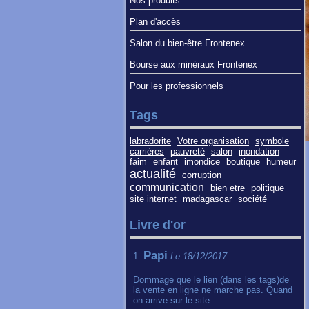
Nos produits
Plan d'accès
Salon du bien-être Frontenex
Bourse aux minéraux Frontenex
Pour les professionnels
Tags
labradorite
Votre organisation
symbole
carrières
pauvreté
salon
inondation
faim
enfant
imondice
boutique
humeur
actualité
corruption
communication
bien etre
politique
site internet
madagascar
société
Livre d'or
Papi
1.
Le 18/12/2017
Dommage que le lien (dans les tags)de
la vente en ligne ne marche pas. Quand
on arrive sur le site ...