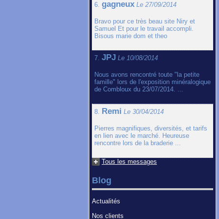
gagneux
6.
Le 27/09/2014
Bravo pour ce très beau site Niry et
Samuel Et pour le travail accompli.
Bisous marie dom et theo
JPJ
7.
Le 10/08/2014
Nous avons rencontré toute "la petite
famille" lors de l'exposition minéralogique
de Combloux du 23/07/2014. ...
Remi
8.
Le 30/04/2014
Pierres magnifiques, diversités, et tarifs
en lien avec le marché. Heureuse
rencontre lors de la braderie ...
Tous les messages
Blog
Actualités
Nos clients