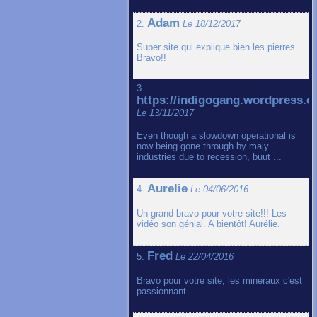
Adam
2.
Le 18/12/2017
Super site qui explique bien les pierres.
Bravo!!
3.
https://indigogang.wordpress.
Le 13/11/2017
Even though a slowdown operational is
now being gone through by majy
industries due to recession, buut ...
Aurelie
4.
Le 04/06/2016
Un grand bravo pour votre site!!! Les
vidéo son génial. A bientôt! Aurélie.
Fred
5.
Le 22/04/2016
Bravo pour votre site, les minéraux c'est
passionnant.