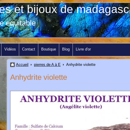
res et bijoux de madagasc
e equitable
Vidéos
Contact
Boutique
Blog
Livre d'or
Accueil
pierres de A à E
Anhydrite violette
Anhydrite violette