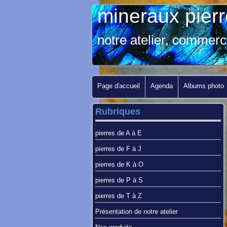
mineraux pier
notre atelier, commerc
Page d'accueil
Agenda
Albums photo
Rubriques
pierres de A à E
pierres de F à J
pierres de K à O
pierres de P à S
pierres de T à Z
Présentation de notre atelier