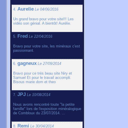
Aurelie
4.
Le 04/06/2016
Un grand bravo pour votre site!!! Les
vidéo son génial. A bientôt! Aurélie.
Fred
5.
Le 22/04/2016
Bravo pour votre site, les minéraux c'est
passionnant.
gagneux
6.
Le 27/09/2014
Bravo pour ce très beau site Niry et
Samuel Et pour le travail accompli.
Bisous marie dom et theo
JPJ
7.
Le 10/08/2014
Nous avons rencontré toute "la petite
famille" lors de l'exposition minéralogique
de Combloux du 23/07/2014. ...
Remi
8.
Le 30/04/2014