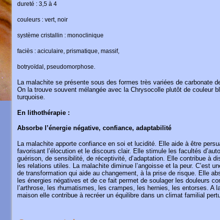
dureté : 3,5 à 4
couleurs : vert, noir
système cristallin : monoclinique
faciès : aciculaire, prismatique, massif,
botryoïdal, pseudomorphose.
La malachite se présente sous des formes très variées de carbonate de
On la trouve souvent mélangée avec la Chrysocolle plutôt de couleur b
turquoise.
En lithothérapie :
Absorbe l’énergie négative, confiance, adaptabilité
La malachite apporte confiance en soi et lucidité. Elle aide à être persu
favorisant l’élocution et le discours clair. Elle stimule les facultés d’auto
guérison, de sensibilité, de réceptivité, d’adaptation. Elle contribue à d
les relations utiles. La malachite diminue l’angoisse et la peur. C’est un
de transformation qui aide au changement, à la prise de risque. Elle ab
les énergies négatives et de ce fait permet de soulager les douleurs 
l’arthrose, les rhumatismes, les crampes, les hernies, les entorses. A l
maison elle contribue à recréer un équilibre dans un climat familial pert