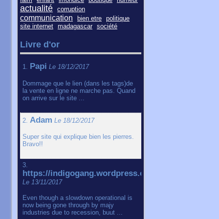
actualité
corruption
communication
bien etre
politique
site internet
madagascar
société
Livre d'or
Papi
1.
Le 18/12/2017
Dommage que le lien (dans les tags)de
la vente en ligne ne marche pas. Quand
on arrive sur le site ...
Adam
2.
Le 18/12/2017
Super site qui explique bien les pierres.
Bravo!!
3.
https://indigogang.wordpress.com
Le 13/11/2017
Even though a slowdown operational is
now being gone through by majy
industries due to recession, buut ...