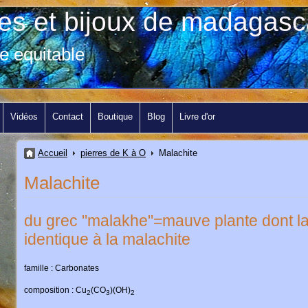
res et bijoux de madagasc
e equitable
Vidéos
Contact
Boutique
Blog
Livre d'or
Accueil
pierres de K à O
Malachite
Malachite
du grec "malakhe"=mauve plante dont la 
identique à la malachite
famille : Carbonates
composition : Cu
(CO
)(OH)
2
3
2