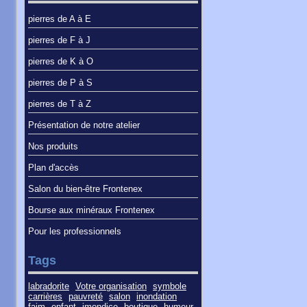
pierres de A à E
pierres de F à J
pierres de K à O
pierres de P à S
pierres de T à Z
Présentation de notre atelier
Nos produits
Plan d'accès
Salon du bien-être Frontenex
Bourse aux minéraux Frontenex
Pour les professionnels
Tags
labradorite
Votre organisation
symbole
carrières
pauvreté
salon
inondation
faim
enfant
imondice
boutique
humeur