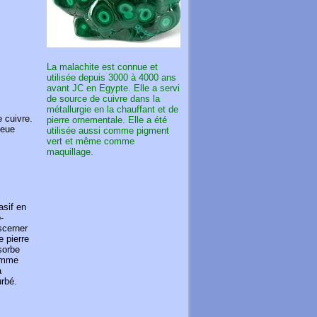
La malachite est connue et
utilisée depuis 3000 à 4000 ans
avant JC en Egypte. Elle a servi
de source de cuivre dans la
métallurgie en la chauffant et de
 cuivre.
pierre ornementale. Elle a été
leue
utilisée aussi comme pigment
vert et même comme
maquillage.
asif en
-
iscerner
e pierre
sorbe
comme
a
urbé.