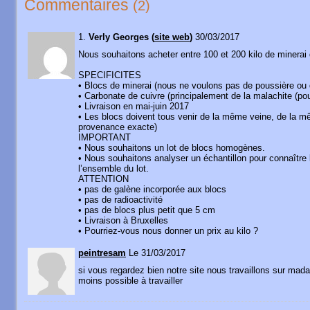
Commentaires
(2)
1.
Verly Georges (
site web
)
30/03/2017
Nous souhaitons acheter entre 100 et 200 kilo de minerai 
SPECIFICITES
• Blocs de minerai (nous ne voulons pas de poussière ou
• Carbonate de cuivre (principalement de la malachite (pouv
• Livraison en mai-juin 2017
• Les blocs doivent tous venir de la même veine, de la m
provenance exacte)
IMPORTANT
• Nous souhaitons un lot de blocs homogènes.
• Nous souhaitons analyser un échantillon pour connaître 
l’ensemble du lot.
ATTENTION
• pas de galène incorporée aux blocs
• pas de radioactivité
• pas de blocs plus petit que 5 cm
• Livraison à Bruxelles
• Pourriez-vous nous donner un prix au kilo ?
peintresam
Le 31/03/2017
si vous regardez bien notre site nous travaillons sur mada
moins possible à travailler