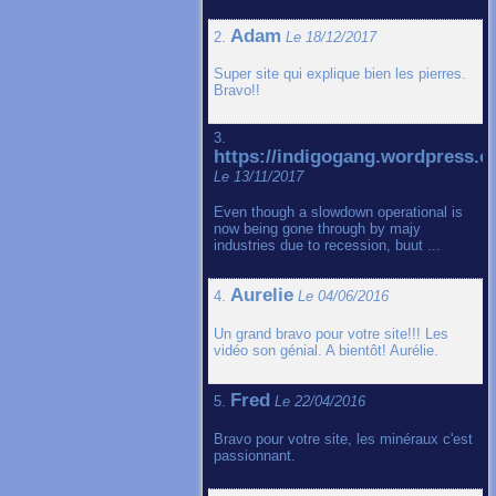
Adam
2.
Le 18/12/2017
Super site qui explique bien les pierres.
Bravo!!
3.
https://indigogang.wordpress.
Le 13/11/2017
Even though a slowdown operational is
now being gone through by majy
industries due to recession, buut ...
Aurelie
4.
Le 04/06/2016
Un grand bravo pour votre site!!! Les
vidéo son génial. A bientôt! Aurélie.
Fred
5.
Le 22/04/2016
Bravo pour votre site, les minéraux c'est
passionnant.