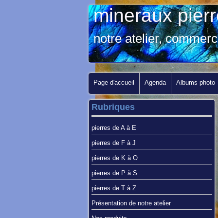
mineraux pier
notre atelier, commerc
Page d'accueil
Agenda
Albums photo
Rubriques
pierres de A à E
pierres de F à J
pierres de K à O
pierres de P à S
pierres de T à Z
Présentation de notre atelier