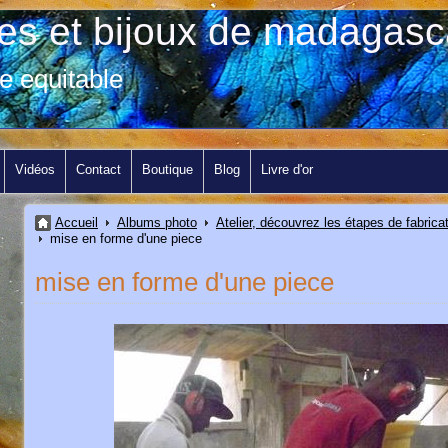
res et bijoux de madagasc
e equitable
Vidéos
Contact
Boutique
Blog
Livre d'or
Accueil
Albums photo
Atelier, découvrez les étapes de fabrica
mise en forme d'une piece
mise en forme d'une piece