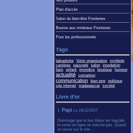
Nos produits
Plan d'accès
Salon du bien-être Frontenex
Bourse aux minéraux Frontenex
Pour les professionnels
Tags
labradorite
Votre organisation
symbole
carrières
pauvreté
salon
inondation
faim
enfant
imondice
boutique
humeur
actualité
corruption
communication
bien etre
politique
site internet
madagascar
société
Livre d'or
Papi
1.
Le 18/12/2017
Dommage que le lien (dans les tags)de
la vente en ligne ne marche pas. Quand
on arrive sur le site ...