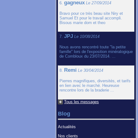
gagneux
6.
Le 27/09/2014
Bravo pour ce très beau site Niry et
Samuel Et pour le travail accompli.
Bisous marie dom et theo
JPJ
7.
Le 10/08/2014
Nous avons rencontré toute "la petite
famille" lors de l'exposition minéralogique
de Combloux du 23/07/2014. ...
Remi
8.
Le 30/04/2014
Pierres magnifiques, diversités, et tarifs
en lien avec le marché. Heureuse
rencontre lors de la braderie ...
Tous les messages
Blog
Actualités
Nos clients