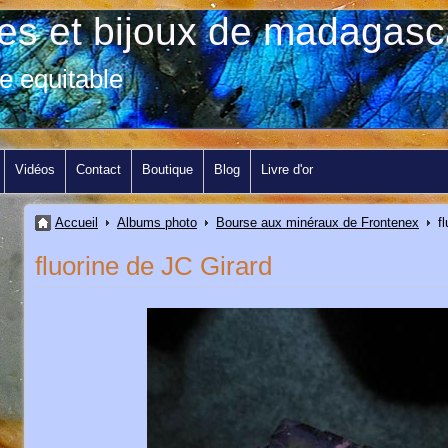
res et bijoux de madagasc
e equitable
Vidéos
Contact
Boutique
Blog
Livre d'or
Accueil
Albums photo
Bourse aux minéraux de Frontenex
f
fluorine de JC Girard