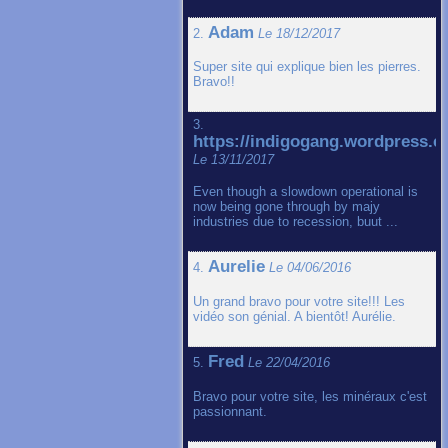
Adam
2.
Le 18/12/2017
Super site qui explique bien les pierres.
Bravo!!
3.
https://indigogang.wordpress.
Le 13/11/2017
Even though a slowdown operational is
now being gone through by majy
industries due to recession, buut ...
Aurelie
4.
Le 04/06/2016
Un grand bravo pour votre site!!! Les
vidéo son génial. A bientôt! Aurélie.
Fred
5.
Le 22/04/2016
Bravo pour votre site, les minéraux c'est
passionnant.