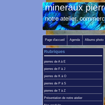
mineraux pier
notre atelier, commerc
Page d'accueil
Agenda
Albums photo
Rubriques
pierres de A à E
pierres de F à J
pierres de K à O
pierres de P à S
pierres de T à Z
Présentation de notre atelier