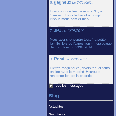
gagneux
6.
Le 27/09/2014
Bravo pour ce très beau site Niry et
Samuel Et pour le travail accompli.
Bisous marie dom et theo
JPJ
7.
Le 10/08/2014
Nous avons rencontré toute "la petite
famille" lors de l'exposition minéralogique
de Combloux du 23/07/2014. ...
Remi
8.
Le 30/04/2014
Pierres magnifiques, diversités, et tarifs
en lien avec le marché. Heureuse
rencontre lors de la braderie ...
Tous les messages
Blog
Actualités
Nos clients