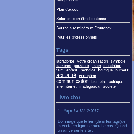
Nos produits
Plan d'accès
Salon du bien-être Frontenex
Bourse aux minéraux Frontenex
Pour les professionnels
Tags
labradorite
Votre organisation
symbole
carrières
pauvreté
salon
inondation
faim
enfant
imondice
boutique
humeur
actualité
corruption
communication
bien etre
politique
site internet
madagascar
société
Livre d'or
Papi
1.
Le 18/12/2017
Dommage que le lien (dans les tags)de
la vente en ligne ne marche pas. Quand
on arrive sur le site ...