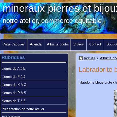
mineraux pierres et bij
notre atelier, commerce equitable
Page d'accueil
Agenda
Albums photo
Vidéos
Contact
Boutiq
Rubriques
Accueil
Albums ph
Labradorite 
pierres de A à E
pierres de F à J
labradorite bleue brute 
pierres de K à O
pierres de P à S
pierres de T à Z
Présentation de notre atelier