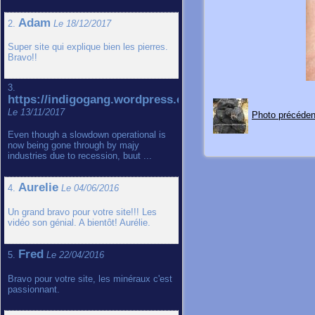
Adam
2.
Le 18/12/2017
Super site qui explique bien les pierres.
Bravo!!
3.
https://indigogang.wordpress.com
Le 13/11/2017
Photo précéden
Even though a slowdown operational is
now being gone through by majy
industries due to recession, buut ...
Aurelie
4.
Le 04/06/2016
Un grand bravo pour votre site!!! Les
vidéo son génial. A bientôt! Aurélie.
Fred
5.
Le 22/04/2016
Bravo pour votre site, les minéraux c'est
passionnant.