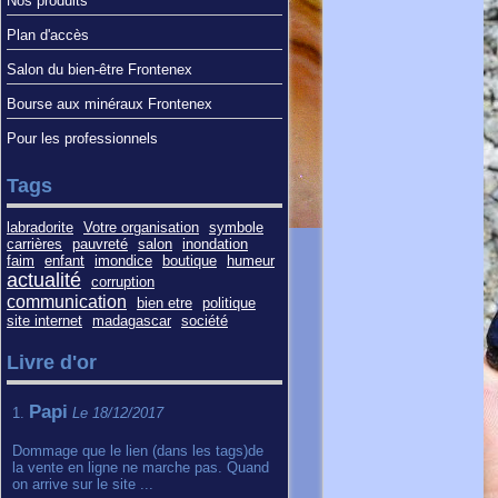
Nos produits
Plan d'accès
Salon du bien-être Frontenex
Bourse aux minéraux Frontenex
Pour les professionnels
Tags
labradorite
Votre organisation
symbole
carrières
pauvreté
salon
inondation
faim
enfant
imondice
boutique
humeur
actualité
corruption
communication
bien etre
politique
site internet
madagascar
société
Livre d'or
Papi
1.
Le 18/12/2017
Dommage que le lien (dans les tags)de
la vente en ligne ne marche pas. Quand
on arrive sur le site ...