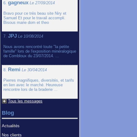
gagneux
6.
Le 27/09/2014
Bravo pour ce très beau site Niry et
Samuel Et pour le travail accompli.
Bisous marie dom et theo
JPJ
7.
Le 10/08/2014
Nous avons rencontré toute "la petite
famille" lors de l'exposition minéralogique
de Combloux du 23/07/2014. ...
Remi
8.
Le 30/04/2014
Pierres magnifiques, diversités, et tarifs
en lien avec le marché. Heureuse
rencontre lors de la braderie ...
Tous les messages
Blog
Actualités
Nos clients