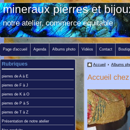
mineraux pierres et bij
notre atelier, commerce equitable
Page d'accueil
Agenda
Albums photo
Vidéos
Contact
Boutiq
Rubriques
Accueil
Albums ph
Accueil chez 
pierres de A à E
pierres de F à J
pierres de K à O
pierres de P à S
pierres de T à Z
Présentation de notre atelier