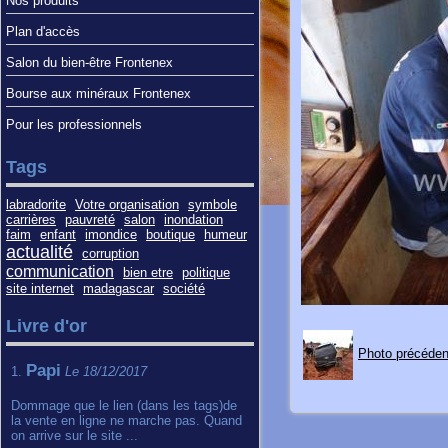
Nos produits
Plan d'accès
Salon du bien-être Frontenex
Bourse aux minéraux Frontenex
Pour les professionnels
Tags
labradorite
Votre organisation
symbole
carrières
pauvreté
salon
inondation
faim
enfant
imondice
boutique
humeur
actualité
corruption
communication
bien etre
politique
site internet
madagascar
société
Livre d'or
Photo précéden
Papi
1.
Le 18/12/2017
Dommage que le lien (dans les tags)de
la vente en ligne ne marche pas. Quand
on arrive sur le site ...