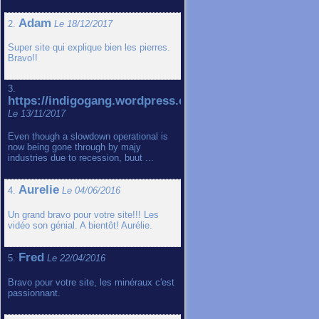
Adam
2.
Le 18/12/2017
Super site qui explique bien les pierres.
Bravo!!
3.
https://indigogang.wordpress.com
Le 13/11/2017
Even though a slowdown operational is
now being gone through by majy
industries due to recession, buut ...
Aurelie
4.
Le 04/06/2016
Un grand bravo pour votre site!!! Les
vidéo son génial. A bientôt! Aurélie.
Fred
5.
Le 22/04/2016
Bravo pour votre site, les minéraux c'est
passionnant.