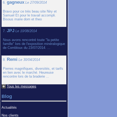
gagneux
6.
Le 27/09/2014
Bravo pour ce très beau site Niry et
Samuel Et pour le travail accompli.
Bisous marie dom et theo
JPJ
7.
Le 10/08/2014
Nous avons rencontré toute "la petite
famille" lors de l'exposition minéralogique
de Combloux du 23/07/2014. ...
Remi
8.
Le 30/04/2014
Pierres magnifiques, diversités, et tarifs
en lien avec le marché. Heureuse
rencontre lors de la braderie ...
Tous les messages
Blog
Actualités
Nos clients