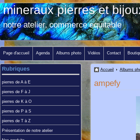
mineraux pierres et bij
notre atelier, commerce equitable
Page d'accueil
Agenda
Albums photo
Vidéos
Contact
Boutiq
Rubriques
Accueil
Albums ph
ampefy
pierres de A à E
pierres de F à J
pierres de K à O
pierres de P à S
pierres de T à Z
Présentation de notre atelier