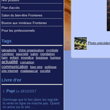
Nos produits
Plan d'accès
Salon du bien-être Frontenex
Bourse aux minéraux Frontenex
Pour les professionnels
Tags
Photo précéden
labradorite
Votre organisation
symbole
carrières
pauvreté
salon
inondation
faim
enfant
imondice
boutique
humeur
actualité
corruption
communication
bien etre
politique
site internet
madagascar
société
Livre d'or
Papi
1.
Le 18/12/2017
Dommage que le lien (dans les tags)de
la vente en ligne ne marche pas. Quand
on arrive sur le site ...