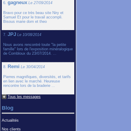
gagneux
6.
Le 27/09/2014
Bravo pour ce très beau site Niry et
Samuel Et pour le travail accompli.
Bisous marie dom et theo
JPJ
7.
Le 10/08/2014
Nous avons rencontré toute "la petite
famille" lors de l'exposition minéralogique
de Combloux du 23/07/2014. ...
Remi
8.
Le 30/04/2014
Pierres magnifiques, diversités, et tarifs
en lien avec le marché. Heureuse
rencontre lors de la braderie ...
Tous les messages
Blog
Actualités
Nos clients