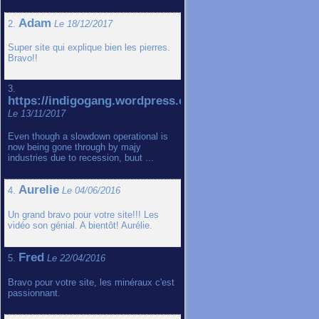
Adam
2.
Le 18/12/2017
Super site qui explique bien les pierres.
Bravo!!
3.
https://indigogang.wordpress.com
Le 13/11/2017
Even though a slowdown operational is
now being gone through by majy
industries due to recession, buut ...
Aurelie
4.
Le 04/06/2016
Un grand bravo pour votre site!!! Les
vidéo son génial. A bientôt! Aurélie.
Fred
5.
Le 22/04/2016
Bravo pour votre site, les minéraux c'est
passionnant.