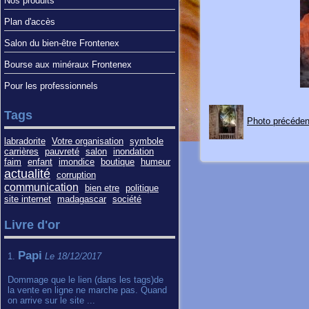
Nos produits
Plan d'accès
Salon du bien-être Frontenex
Bourse aux minéraux Frontenex
Pour les professionnels
Tags
Photo précéden
labradorite
Votre organisation
symbole
carrières
pauvreté
salon
inondation
faim
enfant
imondice
boutique
humeur
actualité
corruption
communication
bien etre
politique
site internet
madagascar
société
Livre d'or
Papi
1.
Le 18/12/2017
Dommage que le lien (dans les tags)de
la vente en ligne ne marche pas. Quand
on arrive sur le site ...