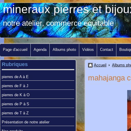
mineraux pierres et bij
notre atelier, commerce equitable
Page d'accueil
Agenda
Albums photo
Vidéos
Contact
Boutiq
Rubriques
Accueil
Albums ph
mahajanga c
pierres de A à E
pierres de F à J
pierres de K à O
pierres de P à S
pierres de T à Z
Présentation de notre atelier