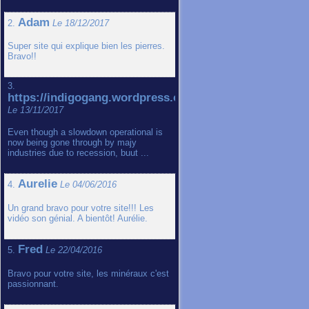
Adam
2.
Le 18/12/2017
Super site qui explique bien les pierres.
Bravo!!
3.
https://indigogang.wordpress.com
Le 13/11/2017
Even though a slowdown operational is
now being gone through by majy
industries due to recession, buut ...
Aurelie
4.
Le 04/06/2016
Un grand bravo pour votre site!!! Les
vidéo son génial. A bientôt! Aurélie.
Fred
5.
Le 22/04/2016
Bravo pour votre site, les minéraux c'est
passionnant.