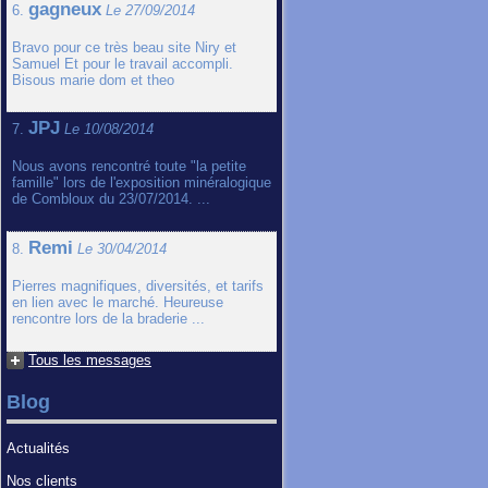
gagneux
6.
Le 27/09/2014
Bravo pour ce très beau site Niry et
Samuel Et pour le travail accompli.
Bisous marie dom et theo
JPJ
7.
Le 10/08/2014
Nous avons rencontré toute "la petite
famille" lors de l'exposition minéralogique
de Combloux du 23/07/2014. ...
Remi
8.
Le 30/04/2014
Pierres magnifiques, diversités, et tarifs
en lien avec le marché. Heureuse
rencontre lors de la braderie ...
Tous les messages
Blog
Actualités
Nos clients