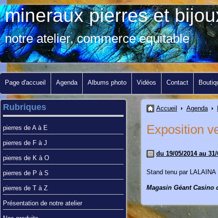
mineraux pierres et bij
notre atelier, commerce equitable
Page d'accueil
Agenda
Albums photo
Vidéos
Contact
Boutiq
Rubriques
Accueil
Agenda
Exposition v
pierres de A à E
pierres de F à J
du 19/05/2014 au 31/
pierres de K à O
Stand tenu par LALAINA
pierres de P à S
Magasin Géant Casino da
pierres de T à Z
Présentation de notre atelier