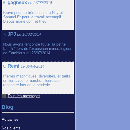
gagneux
6.
Le 27/09/2014
Bravo pour ce très beau site Niry et
Samuel Et pour le travail accompli.
Bisous marie dom et theo
JPJ
7.
Le 10/08/2014
Nous avons rencontré toute "la petite
famille" lors de l'exposition minéralogique
de Combloux du 23/07/2014. ...
Remi
8.
Le 30/04/2014
Pierres magnifiques, diversités, et tarifs
en lien avec le marché. Heureuse
rencontre lors de la braderie ...
Tous les messages
Blog
Actualités
Nos clients