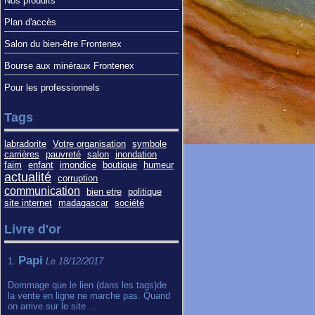
Nos produits
Plan d'accès
Salon du bien-être Frontenex
Bourse aux minéraux Frontenex
Pour les professionnels
Tags
labradorite
Votre organisation
symbole
carrières
pauvreté
salon
inondation
faim
enfant
imondice
boutique
humeur
actualité
corruption
communication
bien etre
politique
site internet
madagascar
société
Livre d'or
Papi
1.
Le 18/12/2017
Dommage que le lien (dans les tags)de
la vente en ligne ne marche pas. Quand
on arrive sur le site ...