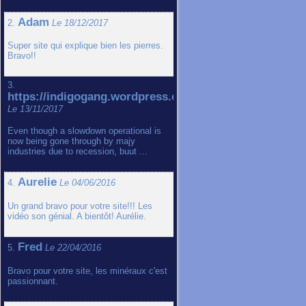
Adam
2.
Le 18/12/2017
Super site qui explique bien les pierres.
Bravo!!
3.
https://indigogang.wordpress.com
Le 13/11/2017
Even though a slowdown operational is
now being gone through by majy
industries due to recession, buut ...
Aurelie
4.
Le 04/06/2016
Un grand bravo pour votre site!!! Les
vidéo son génial. A bientôt! Aurélie.
Fred
5.
Le 22/04/2016
Bravo pour votre site, les minéraux c'est
passionnant.